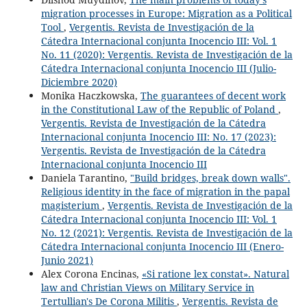
migration processes in Europe: Migration as a Political
Tool
,
Vergentis. Revista de Investigación de la
Cátedra Internacional conjunta Inocencio III: Vol. 1
No. 11 (2020): Vergentis. Revista de Investigación de la
Cátedra Internacional conjunta Inocencio III (Julio-
Diciembre 2020)
Monika Haczkowska,
The guarantees of decent work
in the Constitutional Law of the Republic of Poland
,
Vergentis. Revista de Investigación de la Cátedra
Internacional conjunta Inocencio III: No. 17 (2023):
Vergentis. Revista de Investigación de la Cátedra
Internacional conjunta Inocencio III
Daniela Tarantino,
"Build bridges, break down walls".
Religious identity in the face of migration in the papal
magisterium
,
Vergentis. Revista de Investigación de la
Cátedra Internacional conjunta Inocencio III: Vol. 1
No. 12 (2021): Vergentis. Revista de Investigación de la
Cátedra Internacional conjunta Inocencio III (Enero-
Junio 2021)
Alex Corona Encinas,
«Si ratione lex constat». Natural
law and Christian Views on Military Service in
Tertullian's De Corona Militis
,
Vergentis. Revista de