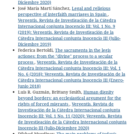
Diciembre 2020)
José María Martí Sánchez,
Legal and religious
perspective of interfaith marriages in Spain
,
Vergentis. Revista de Investigación de la Cátedra
Internacional conjunta Inocencio III: Vol. 1 No. 9
(2019): Vergentis. Revista de Investigación de la
Cátedra Internacional conjunta Inocencio III (Julio-
Diciembre 2019)
Federica Bertoldi,
The sacramenta in the legis
actiones: from the "divine" process to a secular
process
,
Vergentis. Revista de Investigación de la
Cátedra Internacional conjunta Inocencio III: Vol. 1
No. 6 (2018): Vergentis. Revista de Investigación de la
Cátedra Internacional conjunta Inocencio III (Enero-
Junio 2018)
Luis R. Guzmán, Brittany Smith,
Human dignity
beyond borders: an ecclesiastical argument for the
rights of forced migrants
,
Vergentis. Revista de
Investigación de la Cátedra Internacional conjunta
Inocencio III: Vol. 1 No. 11 (2020): Vergentis. Revista
de Investigación de la Cátedra Internacional conjunta
Inocencio III (Julio-Diciembre 2020)
Dilshod Muydinov,
The main problems of today’s