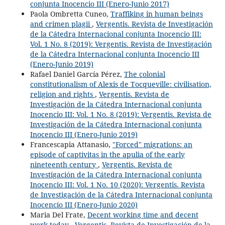
conjunta Inocencio III (Enero-Junio 2017)
Paola Ombretta Cuneo,
Traffiking in human beings
and crimen plagii
,
Vergentis. Revista de Investigación
de la Cátedra Internacional conjunta Inocencio III:
Vol. 1 No. 8 (2019): Vergentis. Revista de Investigación
de la Cátedra Internacional conjunta Inocencio III
(Enero-Junio 2019)
Rafael Daniel García Pérez,
The colonial
constitutionalism of Alexis de Tocqueville: civilisation,
religion and rights
,
Vergentis. Revista de
Investigación de la Cátedra Internacional conjunta
Inocencio III: Vol. 1 No. 8 (2019): Vergentis. Revista de
Investigación de la Cátedra Internacional conjunta
Inocencio III (Enero-Junio 2019)
Francescapia Attanasio,
"Forced" migrations: an
episode of captivitas in the apulia of the early
nineteenth century
,
Vergentis. Revista de
Investigación de la Cátedra Internacional conjunta
Inocencio III: Vol. 1 No. 10 (2020): Vergentis. Revista
de Investigación de la Cátedra Internacional conjunta
Inocencio III (Enero-Junio 2020)
Maria Del Frate,
Decent working time and decent
work today
,
Vergentis. Revista de Investigación de la