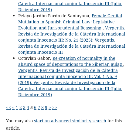
Cátedra Internacional conjunta Inocencio III (Julio-
Diciembre 2019)
Pelayo Jardón Pardo de Santayana,
Female Genital
Mutilation in Spanish Criminal Law: Legislative
Evolution and Jurisprudential Reasoning
,
Vergentis.
Revista de Investigación de la Cátedra Internacional
conjunta Inocencio III: No. 21 (2025): Vergentis.
Revista de Investigación de la Cátedra Internacional
conjunta Inocencio III
Octavian Gabor,
Re-creation of normality in the
absurd space of deportations to the Siberian gulag
,
Vergentis. Revista de Investigación de la Cátedra
Internacional conjunta Inocencio III: Vol. 1 No. 9
(2019): Vergentis. Revista de Investigación de la
Cátedra Internacional conjunta Inocencio III (Julio-
Diciembre 2019)
<<
<
1
2
3
4
5
6
7
8
9
>
>>
You may also
start an advanced similarity search
for this
article.