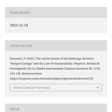
PUBLISHED
2021-11-24
HOW TO CITE
Passaniti, P. (2021). The sacred nature of the landscape between
"Integral Ecology" and the Law Of Sustainability.
Vergentis. Revista De
Investigación De La Cátedra Internacional Conjunta Inocencio III
,
1
(13),
119–136. Retrieved from
https://vergentis.ucam.edu/index.php/vergentis/article/view/231
More Citation Formats
ISSUE