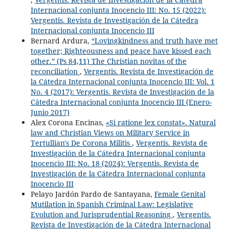
Internacional conjunta Inocencio III: No. 15 (2022):
Vergentis. Revista de Investigación de la Cátedra
Internacional conjunta Inocencio III
Bernard Ardura,
“Lovingkindness and truth have met
together; Righteousness and peace have kissed each
other.” (Ps 84,11) The Christian novitas of the
reconciliation
,
Vergentis. Revista de Investigación de
la Cátedra Internacional conjunta Inocencio III: Vol. 1
No. 4 (2017): Vergentis. Revista de Investigación de la
Cátedra Internacional conjunta Inocencio III (Enero-
Junio 2017)
Alex Corona Encinas,
«Si ratione lex constat». Natural
law and Christian Views on Military Service in
Tertullian's De Corona Militis
,
Vergentis. Revista de
Investigación de la Cátedra Internacional conjunta
Inocencio III: No. 18 (2024): Vergentis. Revista de
Investigación de la Cátedra Internacional conjunta
Inocencio III
Pelayo Jardón Pardo de Santayana,
Female Genital
Mutilation in Spanish Criminal Law: Legislative
Evolution and Jurisprudential Reasoning
,
Vergentis.
Revista de Investigación de la Cátedra Internacional