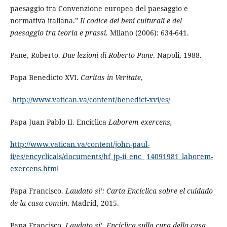
paesaggio tra Convenzione europea del paesaggio e
normativa italiana.”
Il codice dei beni culturali e del
paesaggio tra teoria e prassi.
Milano (2006):
634-641.
Pane, Roberto.
Due lezioni di Roberto Pane
. Napoli, 1988.
Papa Benedicto XVI.
Caritas in Veritate
,
http://www.vatican.va/content/benedict-xvi/es/
Papa Juan Pablo II. Encíclica
Laborem exercens,
http://www.vatican.va/content/john-paul-
ii/es/encyclicals/documents/hf_jp-ii_enc_
14091981_laborem-
exercens.html
Papa Francisco.
Laudato si’: Carta Encíclica sobre el cuidado
de la casa común
. Madrid, 2015.
Papa Francisco.
Laudato si’. Enciclica sulla cura della casa