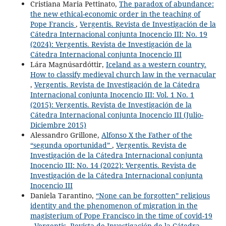
Cristiana Maria Pettinato,
The paradox of abundance:
the new ethical-economic order in the teaching of
Pope Francis
,
Vergentis. Revista de Investigación de la
Cátedra Internacional conjunta Inocencio III: No. 19
(2024): Vergentis. Revista de Investigación de la
Cátedra Internacional conjunta Inocencio III
Lára Magnúsardóttir,
Iceland as a western country.
How to classify medieval church law in the vernacular
,
Vergentis. Revista de Investigación de la Cátedra
Internacional conjunta Inocencio III: Vol. 1 No. 1
(2015): Vergentis. Revista de Investigación de la
Cátedra Internacional conjunta Inocencio III (Julio-
Diciembre 2015)
Alessandro Grillone,
Alfonso X the Father of the
“segunda oportunidad”
,
Vergentis. Revista de
Investigación de la Cátedra Internacional conjunta
Inocencio III: No. 14 (2022): Vergentis. Revista de
Investigación de la Cátedra Internacional conjunta
Inocencio III
Daniela Tarantino,
“None can be forgotten” religious
identity and the phenomenon of migration in the
magisterium of Pope Francisco in the time of covid-19
,
Vergentis. Revista de Investigación de la Cátedra