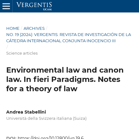
HOME
/
ARCHIVES
/
NO. 19 (2024): VERGENTIS. REVISTA DE INVESTIGACIÓN DE LA
CÁTEDRA INTERNACIONAL CONJUNTA INOCENCIO III
/
Science articles
Environmental law and canon
law. In fieri Paradigms. Notes
for a theory of law
Andrea Stabellini
Università della Svizzera italiana (Suiza)
DOI:
https://doi.org/10.12800/vg.19.6