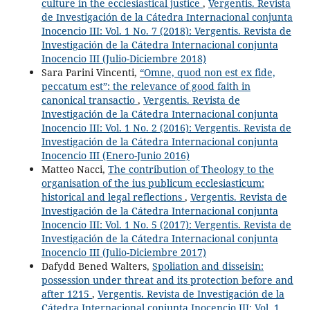
culture in the ecclesiastical justice
,
Vergentis. Revista
de Investigación de la Cátedra Internacional conjunta
Inocencio III: Vol. 1 No. 7 (2018): Vergentis. Revista de
Investigación de la Cátedra Internacional conjunta
Inocencio III (Julio-Diciembre 2018)
Sara Parini Vincenti,
“Omne, quod non est ex fide,
peccatum est”: the relevance of good faith in
canonical transactio
,
Vergentis. Revista de
Investigación de la Cátedra Internacional conjunta
Inocencio III: Vol. 1 No. 2 (2016): Vergentis. Revista de
Investigación de la Cátedra Internacional conjunta
Inocencio III (Enero-Junio 2016)
Matteo Nacci,
The contribution of Theology to the
organisation of the ius publicum ecclesiasticum:
historical and legal reflections
,
Vergentis. Revista de
Investigación de la Cátedra Internacional conjunta
Inocencio III: Vol. 1 No. 5 (2017): Vergentis. Revista de
Investigación de la Cátedra Internacional conjunta
Inocencio III (Julio-Diciembre 2017)
Dafydd Bened Walters,
Spoliation and disseisin:
possession under threat and its protection before and
after 1215
,
Vergentis. Revista de Investigación de la
Cátedra Internacional conjunta Inocencio III: Vol. 1