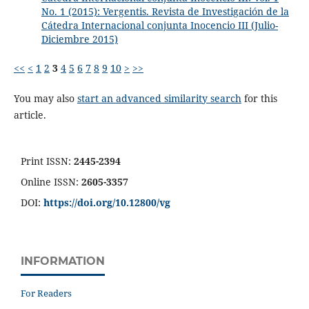
No. 1 (2015): Vergentis. Revista de Investigación de la
Cátedra Internacional conjunta Inocencio III (Julio-
Diciembre 2015)
<<
<
1
2
3
4
5
6
7
8
9
10
>
>>
You may also
start an advanced similarity search
for this
article.
Print ISSN:
2445-2394
Online ISSN:
2605-3357
DOI:
https://doi.org/10.12800/
vg
INFORMATION
For Readers