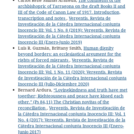
Carlos René Salinas Araneda,
The comments of the
archbishopric of Tarragona on the draft Books II and
III of the Code of Canon Law of 1917. Introduction,
transcription and notes
,
Vergentis. Revista de
Investigación de la Cátedra Internacional conjunta
Inocencio III: Vol. 1 No. 8 (2019): Vergentis. Revista de
Investigación de la Cátedra Internacional conjunta
Inocencio III (Enero-Junio 2019)
Luis R. Guzmán, Brittany Smith,
Human dignity
beyond borders: an ecclesiastical argument for the
rights of forced migrants
,
Vergentis. Revista de
Investigación de la Cátedra Internacional conjunta
Inocencio III: Vol. 1 No. 11 (2020): Vergentis. Revista
de Investigación de la Cátedra Internacional conjunta
Inocencio III (Julio-Diciembre 2020)
Bernard Ardura,
“Lovingkindness and truth have met
together; Righteousness and peace have kissed each
other.” (Ps 84,11) The Christian novitas of the
reconciliation
,
Vergentis. Revista de Investigación de
la Cátedra Internacional conjunta Inocencio III: Vol. 1
No. 4 (2017): Vergentis. Revista de Investigación de la
Cátedra Internacional conjunta Inocencio III (Enero-
Junio 2017)