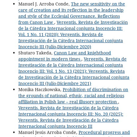
Manuel J. Arroba Conde,
The new sensitivity on the
care of creation and its reflection in the leadership
and style of the Ecclesial Governance. Reflections
from Canon Law
,
Vergentis. Revista de Investigación
de la Cátedra Internacional conjunta Inocencio III:
Vol. 1 No. 11 (2020): Vergentis. Revista de
Investigación de la Cátedra Internacional conjunta
Inocencio III (Julio-Diciembre 2020)
Shutaro Takeda,
Canon Law and knighthood
appointment in modern times
,
Vergentis. Revista de
Investigación de la Cátedra Internacional conjunta
Inocencio III: Vol. 1 No. 13 (2021): Vergentis. Revista
de Investigación de la Cátedra Internacional conjunta
Inocencio III (Julio-Diciembre 2021)
Monika Haczkowska,
Prohibition of discrimination on
the grounds of national, ethnic, racial and religious
affiliation in Polish law – real illusory protection
,
Vergentis. Revista de Investigación de la Cátedra
Internacional conjunta Inocencio III: No. 20 (2025):
Vergentis. Revista de Investigación de la Cátedra
Internacional conjunta Inocencio III
Manuel Jesús Arroba Conde,
Procedural progress and