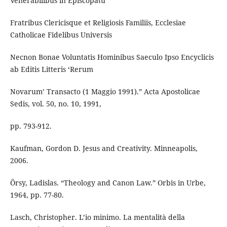
Venerabilibus in Episcopatu
Fratribus Clericisque et Religiosis Familiis, Ecclesiae
Catholicae Fidelibus Universis
Necnon Bonae Voluntatis Hominibus Saeculo Ipso Encyclicis
ab Editis Litteris ‘Rerum
Novarum’ Transacto (1 Maggio 1991).” Acta Apostolicae
Sedis, vol. 50, no. 10, 1991,
pp. 793-912.
Kaufman, Gordon D. Jesus and Creativity. Minneapolis,
2006.
Örsy, Ladislas. “Theology and Canon Law.” Orbis in Urbe,
1964, pp. 77-80.
Lasch, Christopher. L’io minimo. La mentalità della