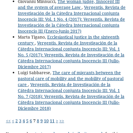
Giovanni Minnucci,
The woman judge, Innocent III
and the system of average Law
,
Vergentis. Revista de
Investigación de la Cátedra Internacional conjunta
Inocencio III: Vol. 1 No. 4 (2017): Vergentis. Revista de
Investigación de la Cátedra Internacional conjunta
Inocencio III (Enero-Junio 2017)
Marta Tigano,
Ecclesiastical justice in the sixteenth
century
,
Vergentis. Revista de Investigación de la
Cátedra Internacional conjunta Inocencio III: Vol. 1
No. 5 (2017): Vergentis. Revista de Investigación de la
Cátedra Internacional conjunta Inocencio III (Julio-
Diciembre 2017)
Luigi Sabbarese,
The care of migrants between the
pastoral care of mobility and the mobility of pastoral
care
,
Vergentis. Revista de Investigación de la
Cátedra Internacional conjunta Inocencio III: Vol. 1
No. 7 (2018): Vergentis. Revista de Investigación de la
Cátedra Internacional conjunta Inocencio III (Julio-
Diciembre 2018)
<<
<
2
3
4
5
6
7
8
9
10
11
>
>>