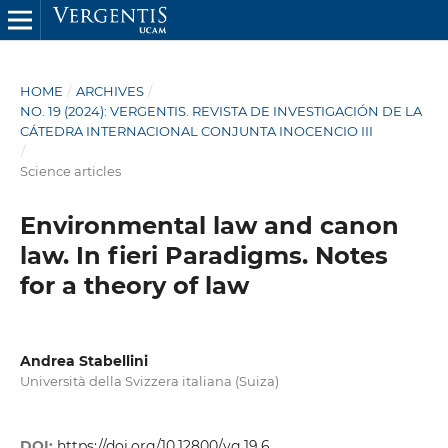
HOME
/
ARCHIVES
/
NO. 19 (2024): VERGENTIS. REVISTA DE INVESTIGACIÓN DE LA
CÁTEDRA INTERNACIONAL CONJUNTA INOCENCIO III
/
Science articles
Environmental law and canon
law. In fieri Paradigms. Notes
for a theory of law
Andrea Stabellini
Università della Svizzera italiana (Suiza)
DOI:
https://doi.org/10.12800/vg.19.6