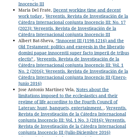
Inocencio III
Maria Del Frate,
Decent working time and decent
work today
,
Vergentis. Revista de Investigación de la
Cátedra Internacional conjunta Inocencio III: No. 17
(2023): Vergentis. Revista de Investigación de la
Cátedra Internacional conjunta Inocencio III
Albert Bat-Sheva,
“Innocent III (1198-1216) and the
Old Testament: politics and exegesis in the liberatio
domini papae innocentii super facto imperii de tribus
electis”
,
Vergentis. Revista de Investigación de la
Cátedra Internacional conjunta Inocencio III: Vol. 1
No. 2 (2016): Vergentis. Revista de Investigación de la
Cátedra Internacional conjunta Inocencio III (Enero-
Junio 2016)
Jose Antonio Martínez Vela,
Notes about the
limitations imposed to the ecclesiastics and their
regime of life according to the Fourth Council of
Lateran: hunt, banquets, entertainment.
,
Vergentis.
Revista de Investigación de la Cátedra Internacional
conjunta Inocencio III: Vol. 1 No. 3 (2016): Vergentis.
Revista de Investigación de la Cátedra Internacional
conjunta Inocencio III (Julio-Diciembre 2016)