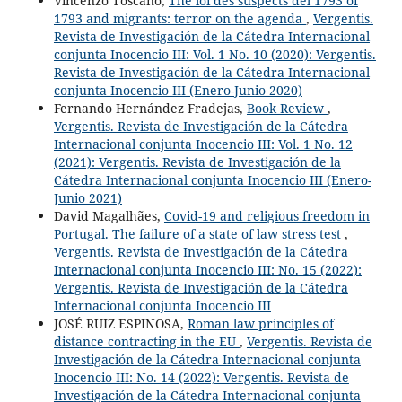
Vincenzo Toscano,
The loi des suspects del 1793 of
1793 and migrants: terror on the agenda
,
Vergentis.
Revista de Investigación de la Cátedra Internacional
conjunta Inocencio III: Vol. 1 No. 10 (2020): Vergentis.
Revista de Investigación de la Cátedra Internacional
conjunta Inocencio III (Enero-Junio 2020)
Fernando Hernández Fradejas,
Book Review
,
Vergentis. Revista de Investigación de la Cátedra
Internacional conjunta Inocencio III: Vol. 1 No. 12
(2021): Vergentis. Revista de Investigación de la
Cátedra Internacional conjunta Inocencio III (Enero-
Junio 2021)
David Magalhães,
Covid-19 and religious freedom in
Portugal. The failure of a state of law stress test
,
Vergentis. Revista de Investigación de la Cátedra
Internacional conjunta Inocencio III: No. 15 (2022):
Vergentis. Revista de Investigación de la Cátedra
Internacional conjunta Inocencio III
JOSÉ RUIZ ESPINOSA,
Roman law principles of
distance contracting in the EU
,
Vergentis. Revista de
Investigación de la Cátedra Internacional conjunta
Inocencio III: No. 14 (2022): Vergentis. Revista de
Investigación de la Cátedra Internacional conjunta