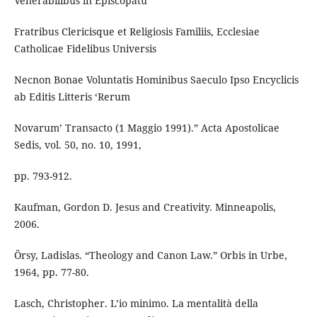
Venerabilibus in Episcopatu
Fratribus Clericisque et Religiosis Familiis, Ecclesiae
Catholicae Fidelibus Universis
Necnon Bonae Voluntatis Hominibus Saeculo Ipso Encyclicis
ab Editis Litteris ‘Rerum
Novarum’ Transacto (1 Maggio 1991).” Acta Apostolicae
Sedis, vol. 50, no. 10, 1991,
pp. 793-912.
Kaufman, Gordon D. Jesus and Creativity. Minneapolis,
2006.
Örsy, Ladislas. “Theology and Canon Law.” Orbis in Urbe,
1964, pp. 77-80.
Lasch, Christopher. L’io minimo. La mentalità della