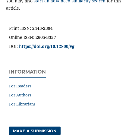
You may also
start an advanced similarity search
for this
article.
Print ISSN:
2445-2394
Online ISSN:
2605-3357
DOI:
https://doi.org/10.12800/
vg
INFORMATION
For Readers
For Authors
For Librarians
MAKE A SUBMISSION