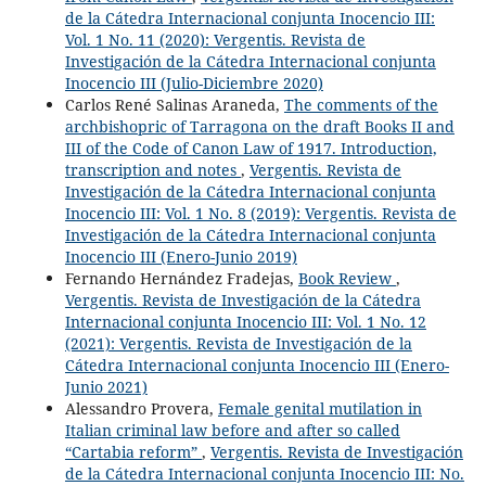
de la Cátedra Internacional conjunta Inocencio III:
Vol. 1 No. 11 (2020): Vergentis. Revista de
Investigación de la Cátedra Internacional conjunta
Inocencio III (Julio-Diciembre 2020)
Carlos René Salinas Araneda,
The comments of the
archbishopric of Tarragona on the draft Books II and
III of the Code of Canon Law of 1917. Introduction,
transcription and notes
,
Vergentis. Revista de
Investigación de la Cátedra Internacional conjunta
Inocencio III: Vol. 1 No. 8 (2019): Vergentis. Revista de
Investigación de la Cátedra Internacional conjunta
Inocencio III (Enero-Junio 2019)
Fernando Hernández Fradejas,
Book Review
,
Vergentis. Revista de Investigación de la Cátedra
Internacional conjunta Inocencio III: Vol. 1 No. 12
(2021): Vergentis. Revista de Investigación de la
Cátedra Internacional conjunta Inocencio III (Enero-
Junio 2021)
Alessandro Provera,
Female genital mutilation in
Italian criminal law before and after so called
“Cartabia reform”
,
Vergentis. Revista de Investigación
de la Cátedra Internacional conjunta Inocencio III: No.