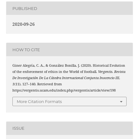
PUBLISHED
2020-09-26
HOW TO CITE
Giner Alegría, C. A., & González Bonilla, J. (2020). Historical Evolution
of the enforcement of ethics in the World of football.
Vergentis. Revista
De Investigación De La Cátedra Internacional Conjunta Inocencio III
,
1
(11), 127–140. Retrieved from
https://vergentis.ucam.edu/index.php/vergentis/article/view/198
More Citation Formats
ISSUE