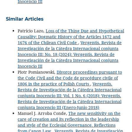
Inocencio III
Similar Articles
Patricio Lazo,
Loss of the Thing Due and Hypothetical
Causality: Dogmatic History of the Articles 1672 and
1676 of the Chilean Civil Code
,
Vergentis. Revista de
Investigación de la Cátedra Internacional conjunta
Inocencio III: No. 18 (2024): Vergentis. Revista de
Investigación de la Cátedra Internacional conjunta
Inocencio III
Piotr Pomianowski,
Divorce proceedings pursuant to
the Code Civil and the Code de procédure civile of
1806 in the practice of Polish Courts
,
Vergentis.
Revista de Investigación de la Cátedra Internacional
conjunta Inocencio III: Vol. 1 No. 6 (2018): Vergentis.
Revista de Investigación de la Cátedra Internacional
conjunta Inocencio III (Enero-Junio 2018)
Manuel J. Arroba Conde,
The new sensitivity on the
care of creation and its reflection in the leadership
and style of the Ecclesial Governance. Reflections
from Canon Law
,
Vergentis. Revista de Investigación