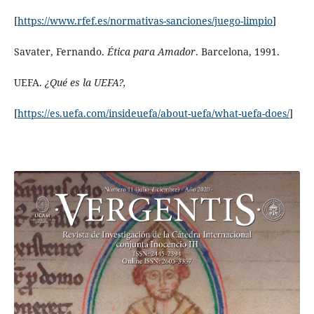
[
https://www.rfef.es/normativas-sanciones/juego-limpio
]
Savater, Fernando.
Ética para Amador
. Barcelona, 1991.
UEFA.
¿Qué es la UEFA?,
[
https://es.uefa.com/insideuefa/about-uefa/what-uefa-does/
]