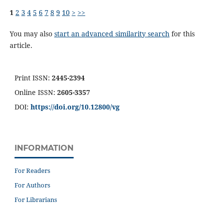
1
2
3
4
5
6
7
8
9
10
>
>>
You may also
start an advanced similarity search
for this
article.
Print ISSN:
2445-2394
Online ISSN:
2605-3357
DOI:
https://doi.org/10.12800/
vg
INFORMATION
For Readers
For Authors
For Librarians