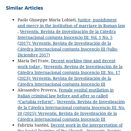
Similar Articles
Paolo Giuseppe Maria Lobiati,
Justice, punishment
and mercy in the institution of marriage in Roman law
,
Vergentis. Revista de Investigación de la Cátedra
Internacional conjunta Inocencio III: Vol. 1 No. 5
(2017): Vergentis. Revista de Investigación de la
Cátedra Internacional conjunta Inocencio III (Julio-
Diciembre 2017)
Maria Del Frate,
Decent working time and decent
work today
,
Vergentis. Revista de Investigación de la
Cátedra Internacional conjunta Inocencio III: No. 17
(2023): Vergentis. Revista de Investigación de la
Cátedra Internacional conjunta Inocencio III
Alessandro Provera,
Female genital mutilation in
Italian criminal law before and after so called
“Cartabia reform”
,
Vergentis. Revista de Investigación
de la Cátedra Internacional conjunta Inocencio III: No.
20 (2025): Vergentis. Revista de Investigación de la
Cátedra Internacional conjunta Inocencio III
Fabrizia Santini,
Decent work in the interpretation of
the Social Doctrine of the Church
,
Vergentis. Revista