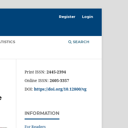
Register
Login
ATISTICS
SEARCH
Print ISSN:
2445-2394
Online ISSN:
2605-3357
DOI:
https://doi.org/10.12800/
vg
e
INFORMATION
For Readers