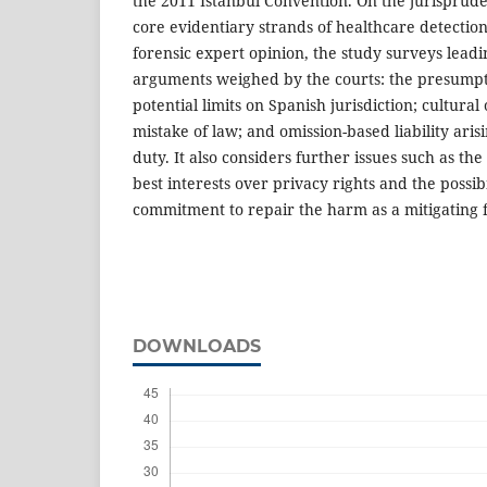
the 2011 Istanbul Convention. On the jurisprude
core evidentiary strands of healthcare detection
forensic expert opinion, the study surveys leadi
arguments weighed by the courts: the presumpt
potential limits on Spanish jurisdiction; cultural o
mistake of law; and omission-based liability aris
duty. It also considers further issues such as the
best interests over privacy rights and the possibi
commitment to repair the harm as a mitigating f
DOWNLOADS