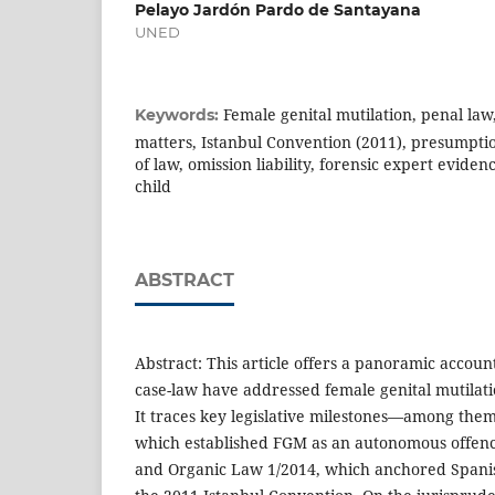
Pelayo Jardón Pardo de Santayana
UNED
Female genital mutilation, penal law,
Keywords:
matters, Istanbul Convention (2011), presumpti
of law, omission liability, forensic expert evidenc
child
ABSTRACT
Abstract: This article offers a panoramic accou
case-law have addressed female genital mutilatio
It traces key legislative milestones—among the
which established FGM as an autonomous offenc
and Organic Law 1/2014, which anchored Spanish