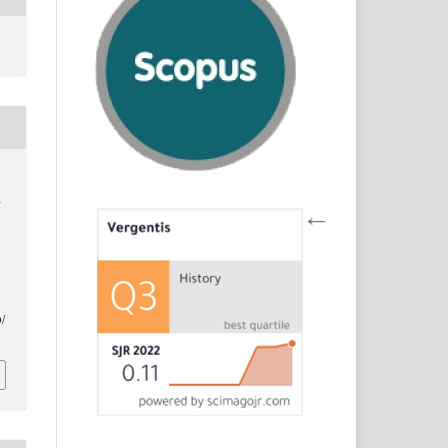
.
h
/