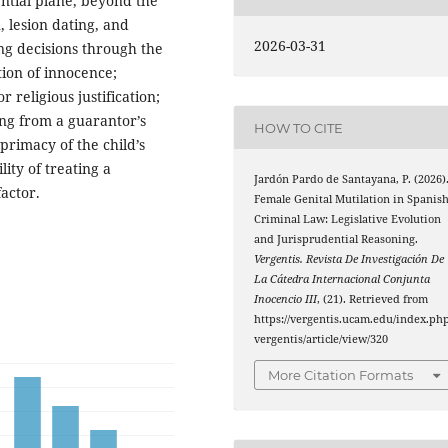
ntial plane, beyond the
, lesion dating, and
2026-03-31
ng decisions through the
ion of innocence;
r religious justification;
ing from a guarantor’s
HOW TO CITE
 primacy of the child’s
lity of treating a
Jardón Pardo de Santayana, P. (2026)
actor.
Female Genital Mutilation in Spanis
Criminal Law: Legislative Evolution
and Jurisprudential Reasoning.
Vergentis. Revista De Investigación De
La Cátedra Internacional Conjunta
Inocencio III
, (21). Retrieved from
https://vergentis.ucam.edu/index.php
vergentis/article/view/320
More Citation Formats