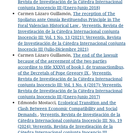
Revista de Investigación de la Cátedra Internacional
conjunta Inocencio III (Enero-Junio 2018)
Carmen Lázaro Guillamón,
The reception of The
Spoliatus ante Omnia Restituendus Principle in The
Foral Valencian Historical Law
,
Vergentis. Revista de
Investigación de la Cátedra Internacional conjunta
Inocencio III: Vol. 1 No. 13 (2021): Vergentis. Revista
de Investigación de la Cátedra Internacional conjunta
Inocencio III (Julio-Diciembre 2021)
Carmen Lázaro Guillamón,
The end of the lawsuit
because of the agreement of the two parties
according to title XXXVI of book I, de transactionibus,
of the Decretals of Pope Gregory IX
,
Vergentis.
Revista de Investigación de la Cátedra Internacional
conjunta Inocencio III: Vol. 1 No. 4 (2017): Vergentis.
Revista de Investigación de la Cátedra Internacional
conjunta Inocencio III (Enero-Junio 2017)
Edmondo Mostacci,
Ecological Transition and the
Clash Between Economic Compatibility and Social
Demands
,
Vergentis. Revista de Investigación de la
Cátedra Internacional conjunta Inocencio III: No. 19
(2024): Vergentis. Revista de Investigación de la
Cátedra Internacional conjunta Inocencio III