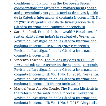
conditions on platforms in the European Union:
considerations for algorithmic management (health
and prevention)
,
Vergentis. Revista de Investigación
de la Cátedra Internacional conjunta Inocencio III: No.
17 (2023): Vergentis. Revista de Investigación de la
Cátedra Internacional conjunta Inocencio III
Sara Bonfanti,
From debris to wealth? Paradoxes of
sustainability from india’s breadbasket
,
Vergentis.
Revista de Investigación de la Cátedra Internacional
conjunta Inocencio III: No. 19 (2024): Vergentis.
Revista de Investigación de la Cátedra Internacional
conjunta Inocencio III
Vincenzo Toscano,
The loi des suspects del 1793 of
1793 and migrants: terror on the agenda
,
Vergentis.
Revista de Investigación de la Cátedra Internacional
conjunta Inocencio III: Vol. 1 No. 10 (2020): Vergentis.
Revista de Investigación de la Cátedra Internacional
conjunta Inocencio III (Enero-Junio 2020)
Manuel Jesús Arroba Conde,
The Norma Missionis in
the reform of the matrimonial process
,
Vergentis.
Revista de Investigación de la Cátedra Internacional
conjunta Inocencio III: Vol. 1 No. 6 (2018): Vergentis.