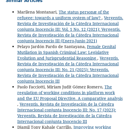
Similar Articles
Marilena Montanari,
The status personæ of the
refugee: towards a uniform system of law?
,
Vergentis.
Revista de Investigación de la Cátedra Internacional
conjunta Inocencio III: Vol. 1 No. 12 (2021): Vergentis.
Revista de Investigación de la Cátedra Internacional
conjunta Inocencio III (Enero-Junio 2021)
Pelayo Jardón Pardo de Santayana,
Female Genital
Mutilation in Spanish Criminal Law: Legislative
Evolution and Jurisprudential Reasoning
,
Vergentis.
Revista de Investigación de la Cátedra Internacional
conjunta Inocencio III: No. 21 (2025): Vergentis.
Revista de Investigación de la Cátedra Internacional
conjunta Inocencio III
Paolo Facciotti, Miriam Judit Gómez Romero,
The
regulation of working conditions in platform work
and the EU Proposal Directive. A comparative analysis
,
Vergentis. Revista de Investigación de la Cátedra
Internacional conjunta Inocencio III: No. 17 (2023):
Vergentis. Revista de Investigación de la Cátedra
Internacional conjunta Inocencio III
Djamil Tony Kahale Carrillo,
Improving working