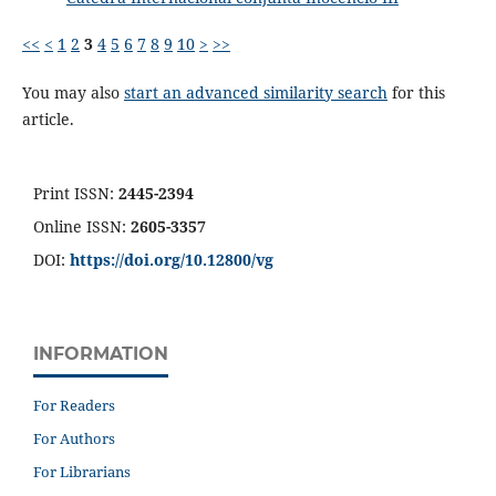
<<
<
1
2
3
4
5
6
7
8
9
10
>
>>
You may also
start an advanced similarity search
for this
article.
Print ISSN:
2445-2394
Online ISSN:
2605-3357
DOI:
https://doi.org/10.12800/
vg
INFORMATION
For Readers
For Authors
For Librarians