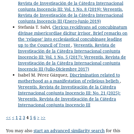
Revista de Investigación de la Cátedra Internacional
conjunta Inocencio III: Vol. 1 No. 8 (2019): Vergentis.
Revista de Investigación de la Cátedra Internacional
conjunta Inocencio III (Enero-Junio 2019)
Stefania T. Salvi,
Clericus recidivans ad concubinatum
divinae misericordiae dicitur irrisor. Brief remarks on
the ‘relapse’ into ecclesiastical concubinage leading
up to the Council of Trent
,
Vergentis. Revista de
Investigación de la Cátedra Internacional conjunta
Inocencio III: Vol. 1 No. 5 (2017): Vergentis. Revista de
Investigación de la Cátedra Internacional conjunta
Inocencio III (Julio-Diciembre 2017)
Isabel M. Pérez Gázquez,
Discrimination related to
motherhood as a manifestation of religious beliefs
,
Vergentis. Revista de Investigación de la Cátedra
Internacional conjunta Inocencio III: No. 21 (2025):
Vergentis. Revista de Investigación de la Cátedra
Internacional conjunta Inocencio III
<<
<
1
2
3
4
5
6
>
>>
You may also
start an advanced similarity search
for this