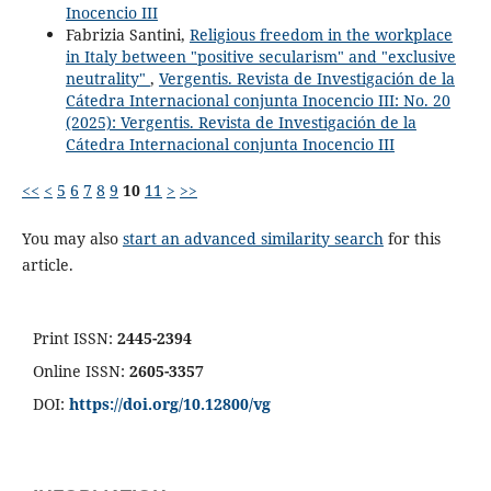
Inocencio III
Fabrizia Santini,
Religious freedom in the workplace
in Italy between "positive secularism" and "exclusive
neutrality"
,
Vergentis. Revista de Investigación de la
Cátedra Internacional conjunta Inocencio III: No. 20
(2025): Vergentis. Revista de Investigación de la
Cátedra Internacional conjunta Inocencio III
<<
<
5
6
7
8
9
10
11
>
>>
You may also
start an advanced similarity search
for this
article.
Print ISSN:
2445-2394
Online ISSN:
2605-3357
DOI:
https://doi.org/10.12800/
vg