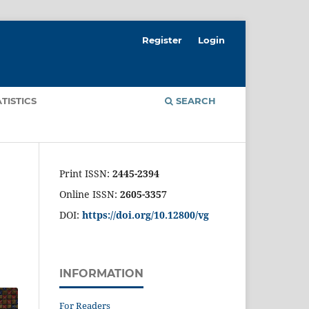
Register
Login
ATISTICS
SEARCH
Print ISSN:
2445-2394
Online ISSN:
2605-3357
DOI:
https://doi.org/10.12800/
vg
INFORMATION
For Readers