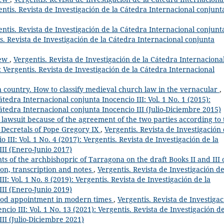
entis. Revista de Investigación de la Cátedra Internacional conjunt
ntis. Revista de Investigación de la Cátedra Internacional conjunt
tis. Revista de Investigación de la Cátedra Internacional conjunta
iew
,
Vergentis. Revista de Investigación de la Cátedra Internaciona
): Vergentis. Revista de Investigación de la Cátedra Internacional
n country. How to classify medieval church law in the vernacular
,
átedra Internacional conjunta Inocencio III: Vol. 1 No. 1 (2015):
Cátedra Internacional conjunta Inocencio III (Julio-Diciembre 2015)
 lawsuit because of the agreement of the two parties according to t
e Decretals of Pope Gregory IX
,
Vergentis. Revista de Investigación
 III: Vol. 1 No. 4 (2017): Vergentis. Revista de Investigación de la
III (Enero-Junio 2017)
 of the archbishopric of Tarragona on the draft Books II and III 
on, transcription and notes
,
Vergentis. Revista de Investigación de
I: Vol. 1 No. 8 (2019): Vergentis. Revista de Investigación de la
III (Enero-Junio 2019)
od appointment in modern times
,
Vergentis. Revista de Investiga
cio III: Vol. 1 No. 13 (2021): Vergentis. Revista de Investigación de
II (Julio-Diciembre 2021)