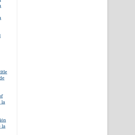
a
a
l
itle
 de
of
 la
ción
 la