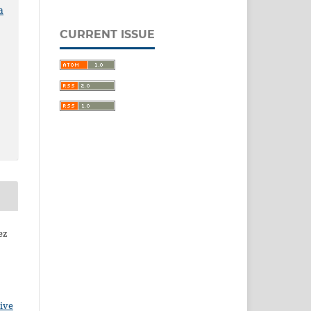
a
CURRENT ISSUE
ez
ive