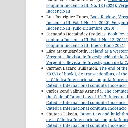
conjunta Inocencio III: No. 18 (2024): Verg
Inocencio III
Luis Rodríguez Ennes,
Book Review
,
Verge
Inocencio III: Vol. 1 No. 11 (2020): Vergen
Inocencio III (Julio-Diciembre 2020)
Fernando Hernández Fradejas,
Book Rev
conjunta Inocencio III: Vol. 1 No. 12 (2021
conjunta Inocencio III (Enero-Junio 2021)
Lára Magnúsardóttir,
Iceland as a wester
Vergentis. Revista de Investigación de la C
Vergentis. Revista de Investigación de la 
Carmen Lázaro Guillamón,
The end of the
XXXVI of book I, de transactionibus, of th
la Cátedra Internacional conjunta Inocencio
Cátedra Internacional conjunta Inocencio 
Carlos René Salinas Araneda,
The comments
the Code of Canon Law of 1917. Introducti
Cátedra Internacional conjunta Inocencio II
Cátedra Internacional conjunta Inocencio 
Shutaro Takeda,
Canon Law and knightho
de la Cátedra Internacional conjunta Inocen
Cátedra Internacional conjunta Inocencio I