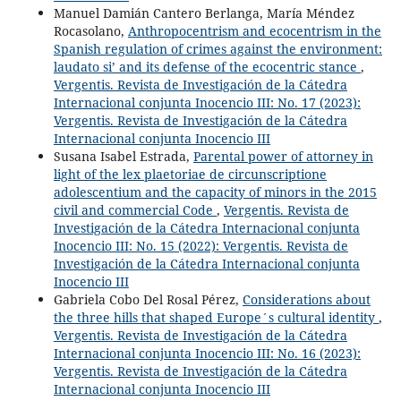
Manuel Damián Cantero Berlanga, María Méndez
Rocasolano,
Anthropocentrism and ecocentrism in the
Spanish regulation of crimes against the environment:
laudato si’ and its defense of the ecocentric stance
,
Vergentis. Revista de Investigación de la Cátedra
Internacional conjunta Inocencio III: No. 17 (2023):
Vergentis. Revista de Investigación de la Cátedra
Internacional conjunta Inocencio III
Susana Isabel Estrada,
Parental power of attorney in
light of the lex plaetoriae de circunscriptione
adolescentium and the capacity of minors in the 2015
civil and commercial Code
,
Vergentis. Revista de
Investigación de la Cátedra Internacional conjunta
Inocencio III: No. 15 (2022): Vergentis. Revista de
Investigación de la Cátedra Internacional conjunta
Inocencio III
Gabriela Cobo Del Rosal Pérez,
Considerations about
the three hills that shaped Europe´s cultural identity
,
Vergentis. Revista de Investigación de la Cátedra
Internacional conjunta Inocencio III: No. 16 (2023):
Vergentis. Revista de Investigación de la Cátedra
Internacional conjunta Inocencio III