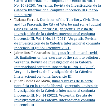
Cátedra Internacional conjunta Inocencio III: Vol. 1
No. 10 (2020): Vergentis. Revista de Investigación de la
Cátedra Internacional conjunta Inocencio III (Enero-
Junio 2020)
Tiziana Ferreri,
Dominion of the Territory, Civic Uses
and Jus Pascendi: the City of Viterbo and some Judicial
Cases (XIII-XVIII Centuries)
,
Vergentis. Revista de
Investigación de la Cátedra Internacional conjunta
Inocencio III: Vol. 1 No. 13 (2021): Vergentis. Revista
de Investigación de la Cátedra Internacional conjunta
Inocencio III (Julio-Diciembre 2021)
Jaime Rosell Granados,
Religious freedom and covid-
19: limitations on the exercise of the right to religion
,
Vergentis. Revista de Investigación de la Cátedra
Internacional conjunta Inocencio III: No. 15 (2022):
Vergentis. Revista de Investigación de la Cátedra
Internacional conjunta Inocencio III
Julián Gómez de Maya,
Bulas y breves de la corte
pontificia en la España liberal
,
Vergentis. Revista de
Investigación de la Cátedra Internacional conjunta
Inocencio III: No. 14 (2022): Vergentis. Revista de
Investigación de la Cátedra Internacional conjunta
Inocencio III