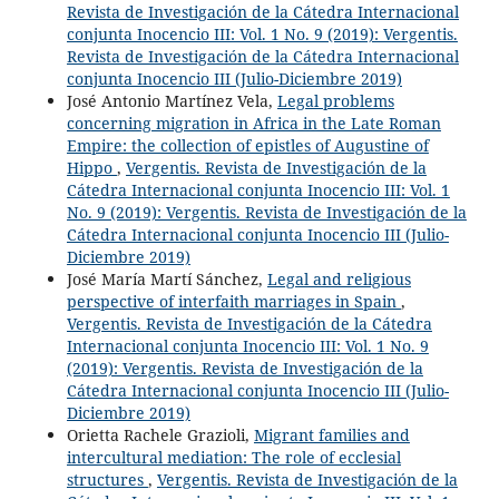
Revista de Investigación de la Cátedra Internacional
conjunta Inocencio III: Vol. 1 No. 9 (2019): Vergentis.
Revista de Investigación de la Cátedra Internacional
conjunta Inocencio III (Julio-Diciembre 2019)
José Antonio Martínez Vela,
Legal problems
concerning migration in Africa in the Late Roman
Empire: the collection of epistles of Augustine of
Hippo
,
Vergentis. Revista de Investigación de la
Cátedra Internacional conjunta Inocencio III: Vol. 1
No. 9 (2019): Vergentis. Revista de Investigación de la
Cátedra Internacional conjunta Inocencio III (Julio-
Diciembre 2019)
José María Martí Sánchez,
Legal and religious
perspective of interfaith marriages in Spain
,
Vergentis. Revista de Investigación de la Cátedra
Internacional conjunta Inocencio III: Vol. 1 No. 9
(2019): Vergentis. Revista de Investigación de la
Cátedra Internacional conjunta Inocencio III (Julio-
Diciembre 2019)
Orietta Rachele Grazioli,
Migrant families and
intercultural mediation: The role of ecclesial
structures
,
Vergentis. Revista de Investigación de la