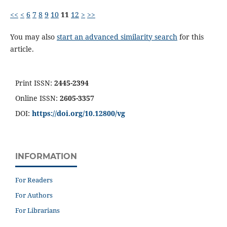
<<
<
6
7
8
9
10
11
12
>
>>
You may also
start an advanced similarity search
for this
article.
Print ISSN:
2445-2394
Online ISSN:
2605-3357
DOI:
https://doi.org/10.12800/
vg
INFORMATION
For Readers
For Authors
For Librarians