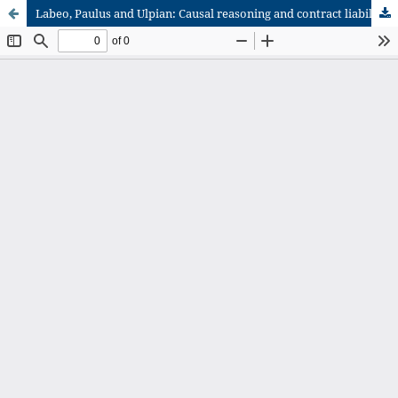
Labeo, Paulus and Ulpian: Causal reasoning and contract liability