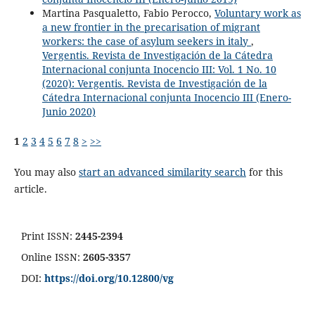
Martina Pasqualetto, Fabio Perocco,
Voluntary work as
a new frontier in the precarisation of migrant
workers: the case of asylum seekers in italy
,
Vergentis. Revista de Investigación de la Cátedra
Internacional conjunta Inocencio III: Vol. 1 No. 10
(2020): Vergentis. Revista de Investigación de la
Cátedra Internacional conjunta Inocencio III (Enero-
Junio 2020)
1
2
3
4
5
6
7
8
>
>>
You may also
start an advanced similarity search
for this
article.
Print ISSN:
2445-2394
Online ISSN:
2605-3357
DOI:
https://doi.org/10.12800/
vg